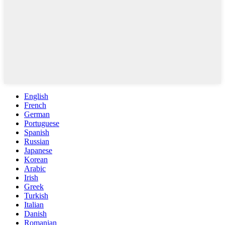
English
French
German
Portuguese
Spanish
Russian
Japanese
Korean
Arabic
Irish
Greek
Turkish
Italian
Danish
Romanian