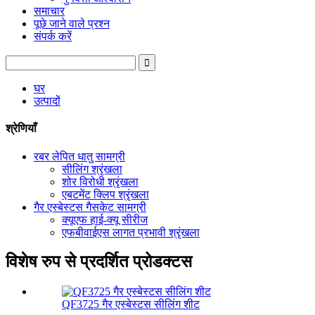
समाचार
पूछे जाने वाले प्रश्न
संपर्क करें
घर
उत्पादों
श्रेणियाँ
रबर लेपित धातु सामग्री
सीलिंग श्रृंखला
शोर विरोधी श्रृंखला
एबटमेंट क्लिप श्रृंखला
गैर एस्बेस्टस गैसकेट सामग्री
क्यूएफ हाई-क्यू सीरीज
एफबीवाईएस लागत प्रभावी श्रृंखला
विशेष रुप से प्रदर्शित प्रोडक्टस
QF3725 गैर एस्बेस्टस सीलिंग शीट