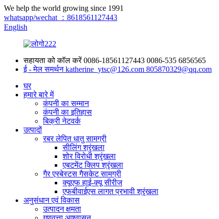
We help the world growing since 1991
whatsapp/wechat ：8618561127443
English
सहायता को कॉल करें
0086-18561127443
0086-535 6856565
ई - मेल समर्थन
katherine_ytsc@126.com
805870329@qq.com
घर
हमारे बारे में
कंपनी का सम्मान
कंपनी का इतिहास
बिक्री नेटवर्क
उत्पादों
रबर लेपित धातु सामग्री
सीलिंग श्रृंखला
शोर विरोधी श्रृंखला
एबटमेंट क्लिप श्रृंखला
गैर एस्बेस्टस गैसकेट सामग्री
क्यूएफ हाई-क्यू सीरीज
एफबीवाईएस लागत प्रभावी श्रृंखला
अनुसंधान एवं विकास
उत्पादन क्षमता
गुणवत्ता आश्वासन