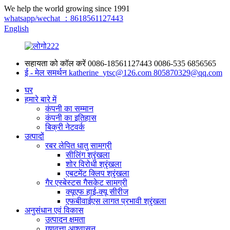
We help the world growing since 1991
whatsapp/wechat ：8618561127443
English
सहायता को कॉल करें
0086-18561127443
0086-535 6856565
ई - मेल समर्थन
katherine_ytsc@126.com
805870329@qq.com
घर
हमारे बारे में
कंपनी का सम्मान
कंपनी का इतिहास
बिक्री नेटवर्क
उत्पादों
रबर लेपित धातु सामग्री
सीलिंग श्रृंखला
शोर विरोधी श्रृंखला
एबटमेंट क्लिप श्रृंखला
गैर एस्बेस्टस गैसकेट सामग्री
क्यूएफ हाई-क्यू सीरीज
एफबीवाईएस लागत प्रभावी श्रृंखला
अनुसंधान एवं विकास
उत्पादन क्षमता
गुणवत्ता आश्वासन