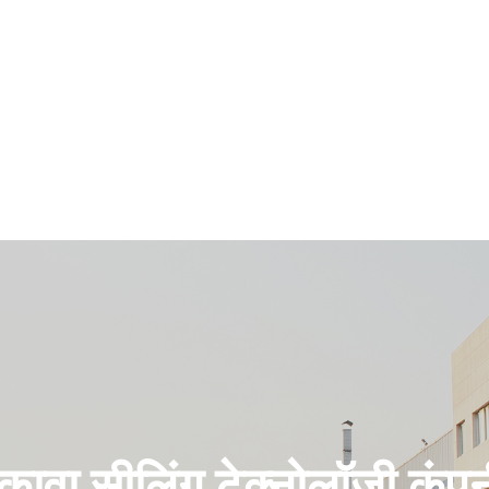
कावा सीलिंग टेक्नोलॉजी कंप